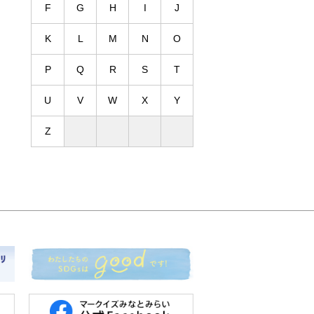
F
G
H
I
J
K
L
M
N
O
P
Q
R
S
T
U
V
W
X
Y
Z