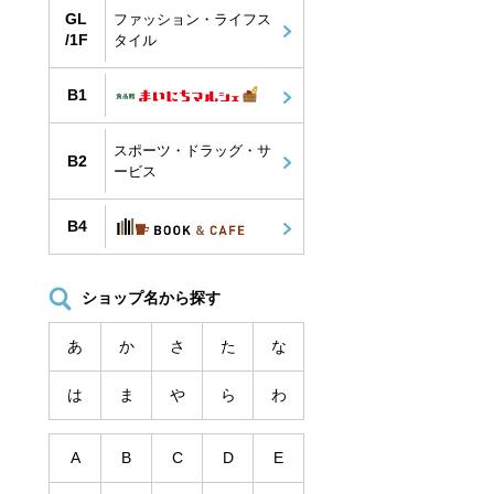
GL
ファッション・ライフス
/1F
タイル
B1
スポーツ・ドラッグ・サ
B2
ービス
B4
ショップ名から探す
あ
か
さ
た
な
は
ま
や
ら
わ
A
B
C
D
E