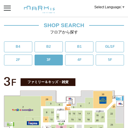
Select Language
▼
SHOP SEARCH
フロアから探す
B4
B2
B1
GL/1F
2F
3F
4F
5F
ファミリー＆キッズ・雑貨