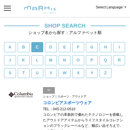
Select Language
▼
SHOP SEARCH
ショップ名から探す：アルファベット順
A
B
C
D
E
F
G
H
I
J
K
L
M
N
O
P
Q
R
S
T
U
V
W
X
Y
Z
1F
ショップ｜スポーツ・アウトドア
コロンビアスポーツウェア
TEL：045-212-0510
コロンビアの革新的で優れたテクノロジーを搭載し
たアウトドアアイテムからライフスタイルコレクシ
ョンのブラックレーベルなど、幅広い品ぞろえで、