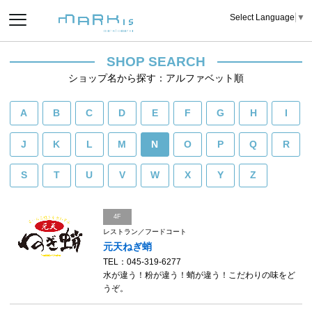
Select Language
▼
SHOP SEARCH
ショップ名から探す：アルファベット順
A
B
C
D
E
F
G
H
I
J
K
L
M
N
O
P
Q
R
S
T
U
V
W
X
Y
Z
4F
レストラン／フードコート
元天ねぎ蛸
TEL：045-319-6277
水が違う！粉が違う！蛸が違う！こだわりの味をど
うぞ。