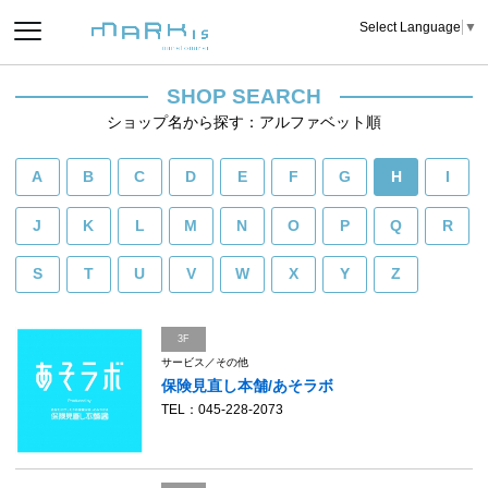
Select Language
▼
SHOP SEARCH
ショップ名から探す：アルファベット順
A
B
C
D
E
F
G
H
I
J
K
L
M
N
O
P
Q
R
S
T
U
V
W
X
Y
Z
3F
サービス／その他
保険見直し本舗/あそラボ
TEL：045-228-2073