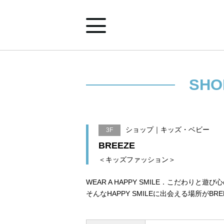
ホーム
SHO
ショップ案内
ショップ｜キッズ・ベビー
3F
イベント&ニュース
BREEZE
＜キッズファッション＞
みなとみらいポイントアプリ
WEAR A HAPPY SMILE．こだわり
そんなHAPPY SMILEに出会える場所がBRE
施設案内