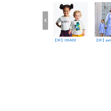
【5F】みんなの庭
【3F】OKAIDI
【3F】peti
T