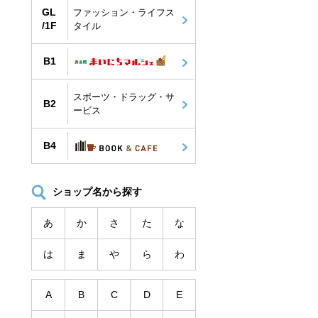
GL
ファッション・ライフス
/1F
タイル
B1
スポーツ・ドラッグ・サ
B2
ービス
3F】fafa
【1F】MARLMARL
【3F】トイザらス
ベビーザらス
B4
ショップ名から探す
あ
か
さ
た
な
は
ま
や
ら
わ
A
B
C
D
E