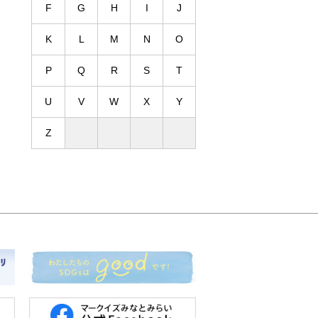
F
G
H
I
J
K
L
M
N
O
P
Q
R
S
T
U
V
W
X
Y
Z