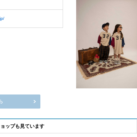
jp/
ら
ショップも見ています