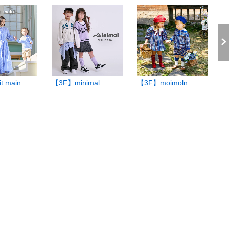
t main
【3F】minimal
【3F】moimoln
【