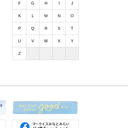
F
G
H
I
J
K
L
M
N
O
P
Q
R
S
T
U
V
W
X
Y
Z