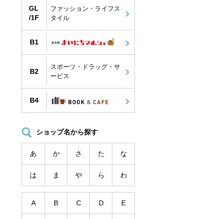
GL
ファッション・ライフス
/1F
タイル
B1
スポーツ・ドラッグ・サ
B2
ービス
B4
ショップ名から探す
あ
か
さ
た
な
は
ま
や
ら
わ
A
B
C
D
E