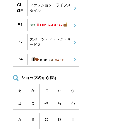
GL
ファッション・ライフス
/1F
タイル
B1
スポーツ・ドラッグ・サ
B2
ービス
B4
ショップ名から探す
あ
か
さ
た
な
は
ま
や
ら
わ
A
B
C
D
E