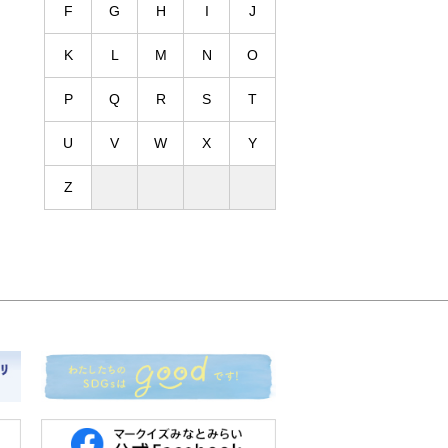
F
G
H
I
J
K
L
M
N
O
P
Q
R
S
T
U
V
W
X
Y
Z