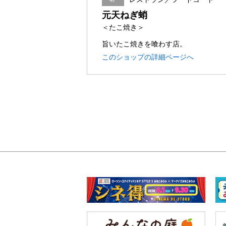
元天ねぎ蛸
＜たこ焼き＞
旨いたこ焼きを喰わす店。
このショップの詳細ページへ