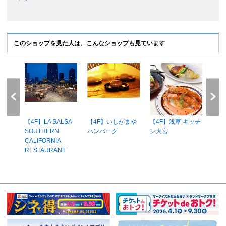
このショップを見た人は、こんなショップも見ています
と天ぷ
【4F】LA SALSA
【4F】いしがまや
【4F】浅草 キッチ
【1F
SOUTHERN
ハンバーグ
ン大宮
CAF
CALIFORNIA
RESTAURANT