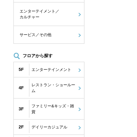
エンターテイメント／
カルチャー
サービス／その他
フロアから探す
5F
エンターテインメント
レストラン・ショールー
4F
ム
ファミリー&キッズ・雑
3F
貨
3F】カフェ コクテ
【1F】RHC CAFE
【2F】Afternoon Te
ル堂
TEAROOM
2F
デイリーカジュアル