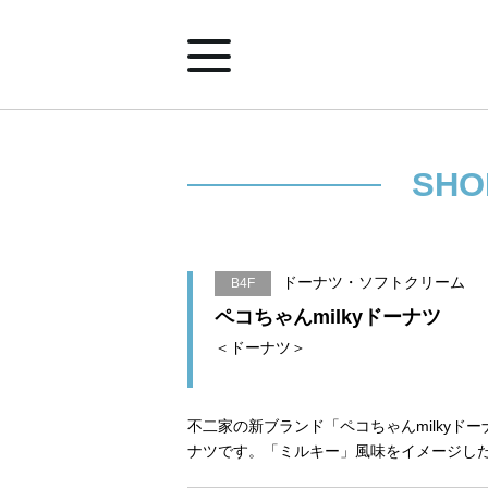
ホーム
SHO
ショップ案内
ドーナツ・ソフトクリーム
B4F
イベント&ニュース
ペコちゃんmilkyドーナツ
＜ドーナツ＞
みなとみらいポイントアプリ
不二家の新ブランド「ペコちゃんmilky
ナツです。「ミルキー」風味をイメージし
施設案内