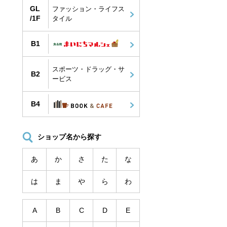
GL
ファッション・ライフス
/1F
タイル
B1
スポーツ・ドラッグ・サ
B2
ービス
B4
ショップ名から探す
あ
か
さ
た
な
は
ま
や
ら
わ
A
B
C
D
E