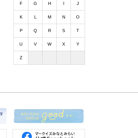
F
G
H
I
J
K
L
M
N
O
P
Q
R
S
T
U
V
W
X
Y
Z