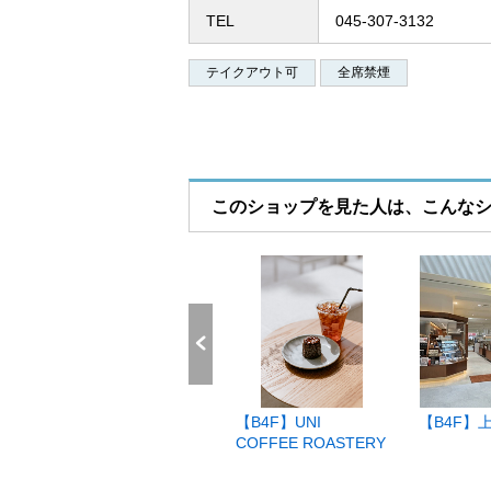
TEL
045-307-3132
アクセス
テイクアウト可
全席禁煙
営業時間
フロアガイド(PDF)
このショップを見た人は、こんな
ごは
【4F】LA SALSA
【B4F】UNI
【B4F】
SOUTHERN
COFFEE ROASTERY
CALIFORNIA
RESTAURANT