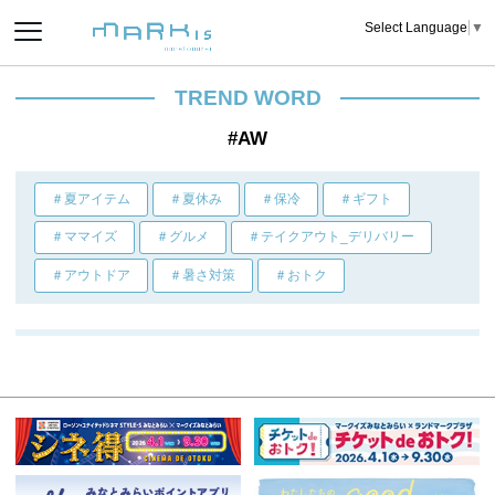
Select Language
▼
TREND WORD
#AW
＃夏アイテム
＃夏休み
＃保冷
＃ギフト
＃ママイズ
＃グルメ
＃テイクアウト_デリバリー
＃アウトドア
＃暑さ対策
＃おトク