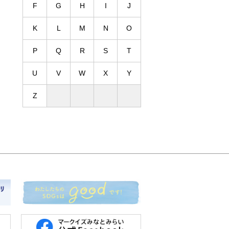
F
G
H
I
J
K
L
M
N
O
P
Q
R
S
T
U
V
W
X
Y
Z