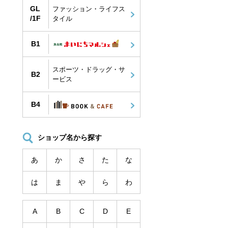
GL
ファッション・ライフス
/1F
タイル
B1
スポーツ・ドラッグ・サ
B2
ービス
B4
ショップ名から探す
あ
か
さ
た
な
は
ま
や
ら
わ
A
B
C
D
E