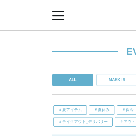
ホーム
E
ショップ案内
ALL
MARK IS
イベント&ニュース
みなとみらいポイントアプリ
＃夏アイテム
＃夏休み
＃保冷
＃テイクアウト_デリバリー
＃アウト
施設案内