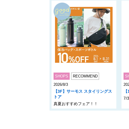
アクセス
営業時間
フロアガイド(PDF)
SHOPS
RECOMMEND
S
2026/8/3
202
【3F】サーモス スタイリングス
【
トア
7/
真夏おすすめフェア！！