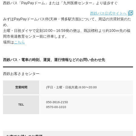
西鉄バス「PayPayドーム」または「九州医療センター」より徒歩すぐ
西鉄バス公式サイトへ
みずほPayPayドームバス停(天神・博多駅方面)について、周辺の渋滞対策のた
め、
土曜・日祝ダイヤで定刻10:00～16:59発の便は、既設標柱より約100ｍ先の福
岡市発達教育センター前に停車します。
場所は
こちら
西鉄バス・電車の時刻、運賃、運行情報などのお問い合わせ先
西鉄お客さまセンター
営業時間
(平日・土曜・日祝共通) 8:00〜20:00
050-3616-2150
TEL
0570-00-1010