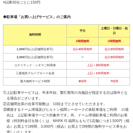
※以降30分ごとに150円
◆駐車場「お買い上げサービス」のご案内
土曜日・日曜日・祝
平日
日
無料時間
3
時間無料
1
時間無料
1,500
円以上(店舗間合算可)
合計
4
時間無料
合計
2
時間無料
3,000
円以上(店舗間合算可)
ー
合計
3
時間無料
ユナイテッド・シネマご利用者
上記＋
3
時間無料
三菱地所グループカード会員
上記＋
1
時間無料
最大無料サービス時間
8
時間
7
時間
①上記駐車サービスは、年末年始、繁忙期等の当施設が指定する日は除外とな
る場合がございます。
②店舗間合算の合算可能数は、10回までとさせていただきます。
③隣接するドーム球場及びヒルトン福岡シーホークの各駐車場をご利用 の場
合は、上記駐車場サービス対象外です。尚、ドーム球場駐車場ご利用のお客
様（特別料金日を除く）は、MARK IS 福岡ももちで1店舗につき1,500円（税
込）お買上で1時間、3,000円（税込）お買上で2時間の無料サービス券をお
渡しいたします。