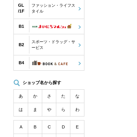
GL
ファッション・ライフス
/1F
タイル
B1
スポーツ・ドラッグ・サ
B2
ービス
B4
ショップ名から探す
あ
か
さ
た
な
は
ま
や
ら
わ
A
B
C
D
E