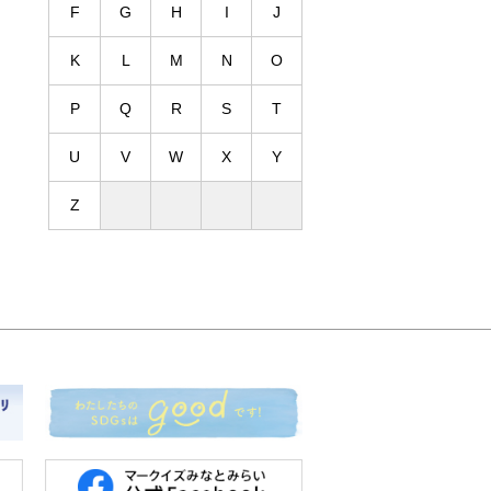
F
G
H
I
J
K
L
M
N
O
P
Q
R
S
T
U
V
W
X
Y
Z