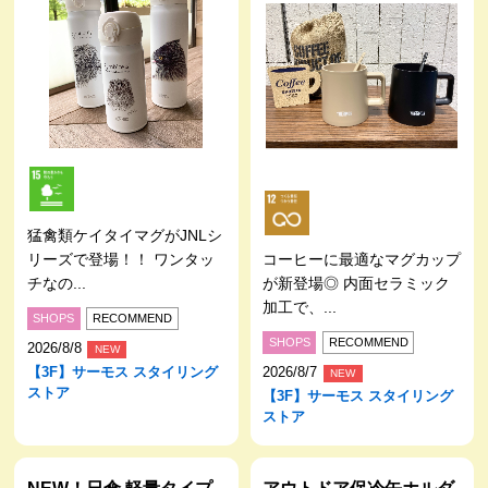
猛禽類ケイタイマグがJNLシ
リーズで登場！！ ワンタッ
コーヒーに最適なマグカップ
チなの...
が新登場◎ 内面セラミック
加工で、...
SHOPS
RECOMMEND
SHOPS
RECOMMEND
2026/8/8
NEW
【3F】サーモス スタイリング
2026/8/7
NEW
ストア
【3F】サーモス スタイリング
ストア