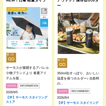
NEW！日傘 軽量タイプ
アウトドア保冷缶ホルダ
ー
サーモスが展開するアパレル
小物ブランドより 春夏アイ
350ml缶すっぽり、おいしい
テムを販...
温度を保つホルダー♪ 缶飲料
の...
SHOPS
INFORMATION
SHOPS
RECOMMEND
2026/8/5
【3F】サーモス スタイリング
2026/8/4
ストア
【3F】サーモス スタイリング