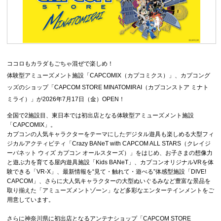
ココロもカラダもごちゃ混ぜで楽しめ！
体験型アミューズメント施設「CAPCOMIX（カプコミクス）」、カプコング
ッズのショップ「CAPCOM STORE MINATOMIRAI（カプコンストア ミナト
ミライ）」が2026年7月17日（金）OPEN！
全国で2施設目、東日本では初出店となる体験型アミューズメント施設
「CAPCOMIX」。
カプコンの人気キャラクターをテーマにしたデジタル遊具も楽しめる大型フィ
ジカルアクティビティ「Crazy BANeT with CAPCOM ALL STARS（クレイジ
ーバネット ウィズ カプコン オールスターズ）」をはじめ、お子さまの想像力
と遊ぶ力を育てる屋内遊具施設「Kids BANeT」、カプコンオリジナルVRを体
験できる「VR-X」、最新情報を“見て・触れて・遊べる”体感型施設「DIVE!
CAPCOM」、さらに大人気キャラクターの大型ぬいぐるみなど豊富な景品を
取り揃えた「アミューズメントゾーン」など多彩なエンターテインメントをご
用意しています。
さらに神奈川県に初出店となるアンテナショップ「CAPCOM STORE