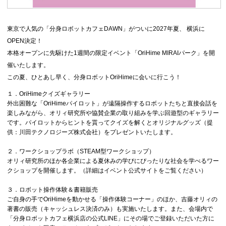
東京で人気の「分身ロボットカフェDAWN」がついに2027年夏、 横浜に
OPEN決定！
本格オープンに先駆けた1週間の限定イベント「OriHime MIRAIパーク」を開
催いたします。
この夏、ひとあし早く、分身ロボットOriHimeに会いに行こう！
１．OriHimeクイズギャラリー
外出困難な「OriHimeパイロット」が遠隔操作するロボットたちと直接会話を
楽しみながら、オリィ研究所や協賛企業の取り組みを学ぶ回遊型のギャラリー
です。パイロットからヒントを貰ってクイズを解くとオリジナルグッズ（提
供：川田テクノロジーズ株式会社）をプレゼントいたします。
２．ワークショップラボ（STEAM型ワークショップ）
オリィ研究所のほか各企業による夏休みの学びにぴったりな社会を学べるワー
クショップを開催します。（詳細はイベント公式サイトをご覧ください）
３．ロボット操作体験＆書籍販売
ご自身の手でOriHimeを動かせる「操作体験コーナー」のほか、吉藤オリィの
著書の販売（キャッシュレス決済のみ）も実施いたします。また、会場内で
「分身ロボットカフェ横浜店の公式LINE」にその場でご登録いただいた方に