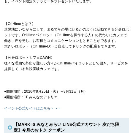
も、イベント限定ステッカーをプレゼントいたします。
【OriHimeとは？】
遠隔地にいながらにして、まるでその場にいるかのように活動できる分身ロボ
ットです。OriHimeパイロット（OriHimeを操作する人）の代わりにカフェで
働き、声を発し、お客様とコミュニケーションをとることができます。
大きいロボット（OriHime-D）は 自走してドリンクの配膳もできます。
【分身ロボットカフェDAWN】
様々な理由で外出が難しい方々がOriHimeパイロットとして働き、サービスを
提供している常設実験カフェです。
●開催期間：2026年8月25日（火）～8月31日（月）
●開催場所：1F みんなのアトリエ
イベント公式サイトはこちら＞＞＞
【MARK IS みなとみらい LINE公式アカウント 友だち限
定】今月のおトク クーポン