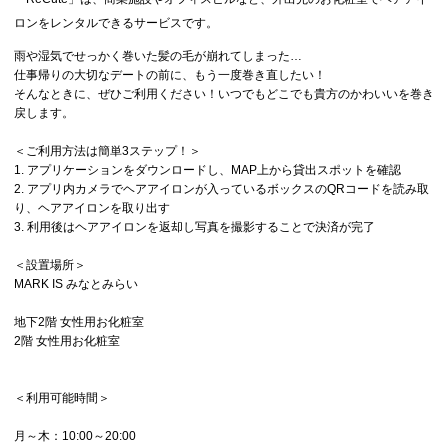
ロンをレンタルできるサービスです。
雨や湿気でせっかく巻いた髪の毛が崩れてしまった…
仕事帰りの大切なデートの前に、もう一度巻き直したい！
そんなときに、ぜひご利用ください！いつでもどこでも貴方のかわいいを巻き
戻します。
＜ご利用方法は簡単3ステップ！＞
1. アプリケーションをダウンロードし、MAP上から貸出スポットを確認
2. アプリ内カメラでヘアアイロンが入っているボックスのQRコードを読み取
り、ヘアアイロンを取り出す
3. 利用後はヘアアイロンを返却し写真を撮影することで決済が完了
＜設置場所＞
MARK IS みなとみらい
地下2階 女性用お化粧室
2階 女性用お化粧室
＜利用可能時間＞
月～木：10:00～20:00