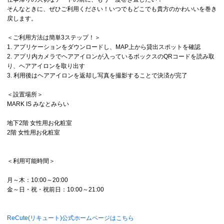
そんなときに、ぜひご利用ください！いつでもどこでも貴方のかわいいを巻き
戻します。
＜ご利用方法は簡単3ステップ！＞
1. アプリケーションをダウンロードし、MAP上から貸出スポットを確認
2. アプリ内カメラでヘアアイロンが入っているボックスのQRコードを読み取
り、ヘアアイロンを取り出す
3. 利用後はヘアアイロンを返却し写真を撮影することで決済が完了
＜設置場所＞
MARK IS みなとみらい
地下2階 女性用お化粧室
2階 女性用お化粧室
＜利用可能時間＞
月～木：10:00～20:00
金～日・祝・祝前日：10:00～21:00
ReCute(リキュート)公式ホームページはこちら