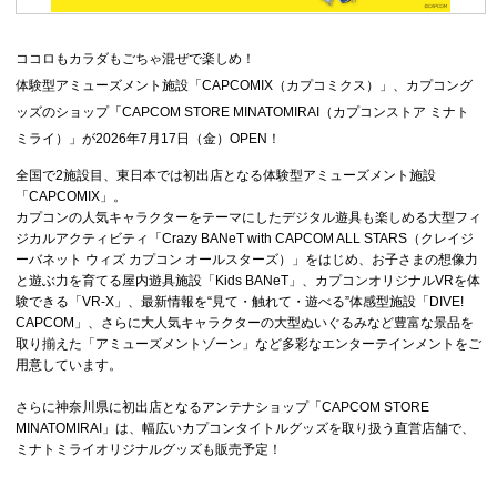
ココロもカラダもごちゃ混ぜで楽しめ！
体験型アミューズメント施設「CAPCOMIX（カプコミクス）」、カプコング
ッズのショップ「CAPCOM STORE MINATOMIRAI（カプコンストア ミナト
ミライ）」が2026年7月17日（金）OPEN！
全国で2施設目、東日本では初出店となる体験型アミューズメント施設
「CAPCOMIX」。
カプコンの人気キャラクターをテーマにしたデジタル遊具も楽しめる大型フィ
ジカルアクティビティ「Crazy BANeT with CAPCOM ALL STARS（クレイジ
ーバネット ウィズ カプコン オールスターズ）」をはじめ、お子さまの想像力
と遊ぶ力を育てる屋内遊具施設「Kids BANeT」、カプコンオリジナルVRを体
験できる「VR-X」、最新情報を“見て・触れて・遊べる”体感型施設「DIVE!
CAPCOM」、さらに大人気キャラクターの大型ぬいぐるみなど豊富な景品を
取り揃えた「アミューズメントゾーン」など多彩なエンターテインメントをご
用意しています。
さらに神奈川県に初出店となるアンテナショップ「CAPCOM STORE
MINATOMIRAI」は、幅広いカプコンタイトルグッズを取り扱う直営店舗で、
ミナトミライオリジナルグッズも販売予定！