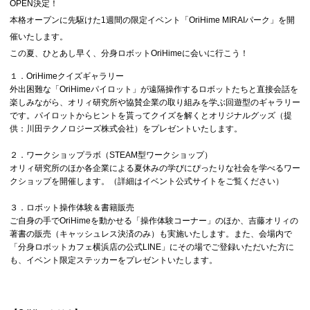
OPEN決定！
本格オープンに先駆けた1週間の限定イベント「OriHime MIRAIパーク」を開
催いたします。
この夏、ひとあし早く、分身ロボットOriHimeに会いに行こう！
１．OriHimeクイズギャラリー
外出困難な「OriHimeパイロット」が遠隔操作するロボットたちと直接会話を
楽しみながら、オリィ研究所や協賛企業の取り組みを学ぶ回遊型のギャラリー
です。パイロットからヒントを貰ってクイズを解くとオリジナルグッズ（提
供：川田テクノロジーズ株式会社）をプレゼントいたします。
２．ワークショップラボ（STEAM型ワークショップ）
オリィ研究所のほか各企業による夏休みの学びにぴったりな社会を学べるワー
クショップを開催します。（詳細はイベント公式サイトをご覧ください）
３．ロボット操作体験＆書籍販売
ご自身の手でOriHimeを動かせる「操作体験コーナー」のほか、吉藤オリィの
著書の販売（キャッシュレス決済のみ）も実施いたします。また、会場内で
「分身ロボットカフェ横浜店の公式LINE」にその場でご登録いただいた方に
も、イベント限定ステッカーをプレゼントいたします。