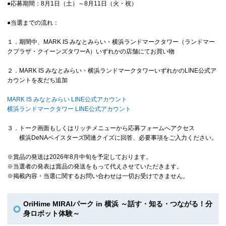
●応募期間：8月1日（土）～8月11日（火・祝）
●当選までの流れ：
１．期間中、MARK IS みなとみらい・横浜ランドマークタワー（ランドマー
クプラザ・クイーンズタワーA）いずれかの店舗にてお買い物
２．MARK IS みなとみらい・横浜ランドマークタワーいずれかのLINE公式ア
カウントを友だち追加
MARK IS みなとみらい LINE公式アカウント
横浜ランドマークタワー LINE公式アカウント
３．トーク画面もしくはリッチメニューから応募フォームへアクセス
横浜DeNAベイスターズ関連クイズに回答、必要事項をご入力ください。
※賞品の発送は2026年8月中旬を予定しております。
※当選者の発表は賞品の発送をもって代えさせていただきます。
※掲載内容・当選に関するお問い合わせは一切お受けできません。
OriHime MIRAIパーク in 横浜 ～話す・知る・つながる！分
身ロボット体験～