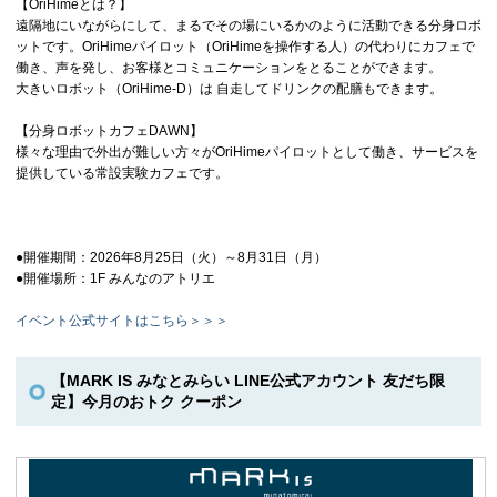
【OriHimeとは？】
遠隔地にいながらにして、まるでその場にいるかのように活動できる分身ロボ
ットです。OriHimeパイロット（OriHimeを操作する人）の代わりにカフェで
働き、声を発し、お客様とコミュニケーションをとることができます。
大きいロボット（OriHime-D）は 自走してドリンクの配膳もできます。
【分身ロボットカフェDAWN】
様々な理由で外出が難しい方々がOriHimeパイロットとして働き、サービスを
提供している常設実験カフェです。
●開催期間：2026年8月25日（火）～8月31日（月）
●開催場所：1F みんなのアトリエ
イベント公式サイトはこちら＞＞＞
【MARK IS みなとみらい LINE公式アカウント 友だち限
定】今月のおトク クーポン